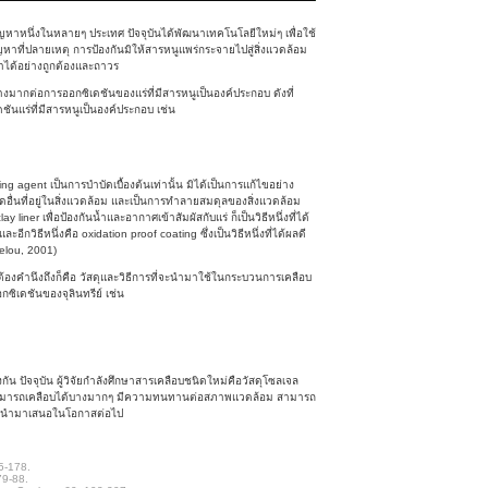
ญหาหนึ่งในหลายๆ ประเทศ ปัจจุบันได้พัฒนาเทคโนโลยีใหม่ๆ เพื่อใช้
าที่ปลายเหตุ การป้องกันมิให้สารหนูแพร่กระจายไปสู่สิ่งแวดล้อม
าได้อย่างถูกต้องและถาวร
ย่างมากต่อการออกซิเดชันของแร่ที่มีสารหนูเป็นองค์ประกอบ ดังที่
ดชันแร่ที่มีสารหนูเป็นองค์ประกอบ เช่น
zing agent เป็นการบำบัดเบื้องต้นเท่านั้น มิได้เป็นการแก้ไขอย่าง
นิดอื่นที่อยู่ในสิ่งแวดล้อม และเป็นการทำลายสมดุลของสิ่งแวดล้อม
 liner เพื่อป้องกันน้ำและอากาศเข้าสัมผัสกับแร่ ก็เป็นวิธีหนึ่งที่ได้
ีกวิธีหนึ่งคือ oxidation proof coating ซึ่งเป็นวิธีหนึ่งที่ได้ผลดี
gelou, 2001)
จะต้องคำนึงถึงก็คือ วัสดุและวิธีการที่จะนำมาใช้ในกระบวนการเคลือบ
อกซิเดชันของจุลินทรีย์ เช่น
งกัน ปัจจุบัน ผู้วิจัยกำลังศึกษาสารเคลือบชนิดใหม่คือวัสดุโซลเจล
คือ สามารถเคลือบได้บางมากๆ มีความทนทานต่อสภาพแวดล้อม สามารถ
่งจะนำมาเสนอในโอกาสต่อไป
65-178.
79-88.