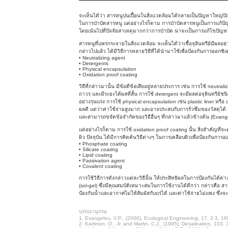
จะเห็นได้ว่า สารหนูปนเปื้อนในสิ่งแวดล้อมได้กลายเป็นปัญหาใหญ่ปั
ในการบำบัดสารหนู แต่อย่างไรก็ตาม การบำบัดสารหนูเป็นการแก้ปัญห
โดยเน้นไปที่ปัจจัยสาเหตุมากกว่าการบำบัด น่าจะเป็นการแก้ไขปัญห
สารหนูที่แพร่กระจายในสิ่งแวดล้อม จะเห็นได้ว่าเชื้อจุลินทรีย์มีผลอ
กล่าวไปแล้ว ได้มีวิธีการหลายวิธีที่ได้นำมาใช้เพื่อป้องกันการออกซิเ
• Neutralizing agent
• Detergents
• Physical encapsulation
• Oxidation proof coating
วิธีที่กล่าวมานั้น มีข้อดีข้อเสียอยู่หลายประการ เช่น การใช้ neutrali
ถาวร และมีระยะได้ผลที่สั้น การใช้ detergent จะมีผลต่อจุลินทรีย์ช
อย่างรุนแรง การใช้ physical encapsulation เช่น plastic liner หรือ clay
ผลดี แต่ว่าค่าใช้จ่ายสูงมาก และอาจประสบกับการรั่วซึมของวัสดุได้ และอ
และสามารถขจัดข้อจำกัดของวิธีอื่นๆ ที่กล่าวมาแล้วข้างต้น (Evan
แต่อย่างไรก็ตาม การใช้ oxidation proof coating นั้น สิ่งสำคัญที่
ผิว ปัจจุบัน ได้มีการคิดค้นวิธีต่างๆ ในการเคลือบผิวเพื่อป้องกันการอ
• Phosphate coating
• Silicate coating
• Lipid coating
• Passivation agent
• Covalent coating
การใช้วิธีการดังกล่าวแต่ละวิธีนั้น ให้ประสิทธิผลในการป้องกันได้ต่า
(sol-gel) ซึ่งมีคุณสมบัติเหมาะสมในการใช้งานได้ดีกว่า กล่าว
ป้องกันน้ำและอากาศไม่ให้สัมผัสกับแร่ได้ และค่าใช้จ่ายไม่แพง ซึ
บรรณานุกรม
1. Evangelou, V.P., (2000), Ecological Engineering, 17, 2-3, 1
2. Kartinen, O., Jr. and Martin, C.J., (1995), Desalination, 103, 