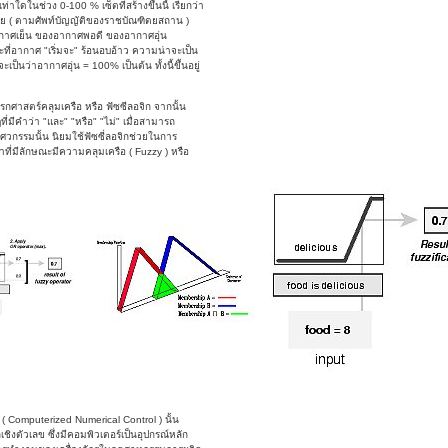
่าใดในช่วง 0-100 % เซ็ตที่สร้างขึ้นนี้ เรียกว่า
ชนัย ( ตามศัพท์บัญญัติของราชบัณฑิตยสถาน )
ากาศเย็น ของอากาศพอดี ของอากาศอุ่น
ะที่อากาศ "เริ่มจะ" ร้อนอบอ้าว ความน่าจะเป็น
นว่าอากาศอุ่น = 100% เป็นต้น ทั้งนี้ขึ้นอยู่
รกศาสตร์คลุมเครือ หรือ ฟัซซีลอจิก จากนั้น
มีคำว่า "และ" "หรือ" "ไม่" เมื่อสามารถ
ิศวกรรมนั้น นิยมใช้ฟัซซี่ลอจิกช่วยในการ
ที่มีลักษณะมีความคลุมเครือ ( Fuzzy ) หรือ
 ( Computerized Numerical Control ) นั้น
งตัวเลข ซึ่งมีคอมพิวเตอร์เป็นอุปกรณ์หลัก