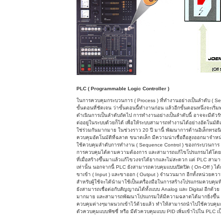
PLC ( Programmable Logic Controller )
ในการควบคุมกระบวนการ ( Process ) ที่ทำงานอย่างเป็นลำดับ ( S
ขั้นตอนที่ชัดเจน ว่าขั้นตอนนี้ทำงานก่อน แล้วอีกขั้นตอนหนึ่งจะเริ่
ดำเนินการเป็นลำดับถัดไป การทำงานอย่างเป็นลำดับนี้ อาจจะมีตัวรับร
ต่ออยู่ในระบบด้วยก็ได้ เพื่อให้ระบบสามารถทำงานได้อย่างอัตโนมัติแ
ใช่ร่วมกันมากมาย ในช่วงราว 20 ปี มานี้ พัฒนาการด้านอิเล็กทรอนิ
ควบคุมอัตโนมัติที่ฉลาด ขนาดเล็ก มีความน่าเชื่อถือสูงออกมาจำหน่
ใช้ควบคุมลำดับการทำงาน ( Sequence Control ) ของกระบวนการ 
การควบคุมได้ตามความต้องการ และสามารถแก้ไขโปรแกรมได้โดยง่าย ซ
ที่เมื่อสร้างขึ้นมาแล้วแก้ไขวงจรได้ยากและไม่สะดวก แต่ PLC สา
เท่านั้น นอกจากนี้ PLC ยังสามารถควบคุมแบบเปิดปิด ( On-Off )
ขาเข้า ( Input ) และขาออก ( Output ) จำนวนมาก อีกทั้งหน่วย
สำหรับผู้ใช้จะได้นำมาใช้เป็นเครื่องมือในการสร้างโปรแกรมควบคุมที
ยังสามารถเชื่อต่อกับสัญญาณได้ทั้งแบบ Analog และ Digital อีกด้วย
มากมาย และสามารถพัฒนาโปรแกรมให้มีความฉลาดได้มากยิ่งขึ้น โด
ควบคุมต่างๆมาผนวกเข้าไว้ด้วยแล้ว ทำให้สามารถนำไปใช้ควบคุมกระ
ตัวควบคุมแบบฟัซซี่ หรือ มีตัวควบคุมแบบ PID เพิ่มเข้าไปใน PLC เป