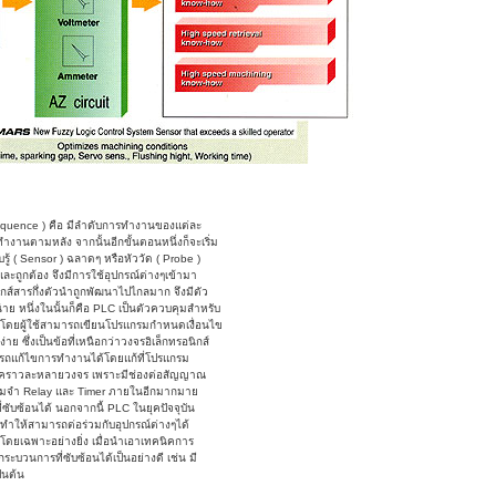
equence ) คือ มีลำดับการทำงานของแต่ละ
มทำงานตามหลัง จากนั้นอีกขั้นตอนหนึ่งก็จะเริ่ม
ู้ ( Sensor ) ฉลาดๆ หรือหัววัด ( Probe )
ละถูกต้อง จึงมีการใช้อุปกรณ์ต่างๆเข้ามา
กส์สารกึ่งตัวนำถูกพัฒนาไปไกลมาก จึงมีตัว
าย หนึ่งในนั้นก็คือ PLC เป็นตัวควบคุมสำหรับ
โดยผู้ใช้สามารถเขียนโปรแกรมกำหนดเงื่อนไข
ึ่งเป็นข้อที่เหนือกว่าวงจรอิเล็กทรอนิกส์
มารถแก้ไขการทำงานได้โดยแก้ที่โปรแกรม
 ได้คราวละหลายวงจร เพราะมีช่องต่อสัญญาณ
ความจำ Relay และ Timer ภายในอีกมากมาย
่ซับซ้อนได้ นอกจากนี้ PLC ในยุคปัจจุบัน
 ทำให้สามารถต่อร่วมกับอุปกรณ์ต่างๆได้
ยเฉพาะอย่างยิ่ง เมื่อนำเอาเทคนิคการ
บวนการที่ซับซ้อนได้เป็นอย่างดี เช่น มี
็นต้น