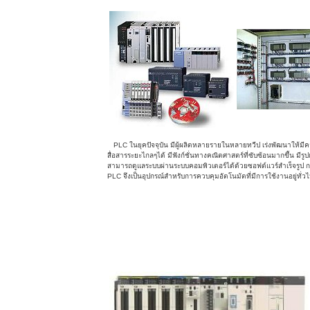
PLC ในยุคปัจจุบัน มีผู้ผลิตหลายรายในหลายทวีป เร่งพัฒนาให
สื่อสารระยะไกลๆได้ มีฟังก์ชั่นทางคณิตศาสตร์ที่ซับซ้อนมากขึ้น มี
สามารถดูแลระบบผ่านระบบคอมพิวเตอร์ได้ด้วยซอฟต์แวร์สำเร็จรูป 
PLC จึงเป็นอุปกรณ์สำหรับการควบคุมอัตโนมัตที่มีการใช้งานอยู่ทั่