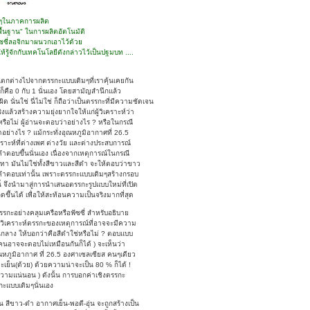
อยๆในภาคการผลิต
 "พื้นฐาน" ในการผลิตอัตโนมัติ
ซี่ลอจิกมาผนวกเอาไว้ด้วย
ู้จักกับเทคโนโลยีดังกล่าวไว้เป็นปฐมบท ....
่แตกต่างไปจากตรรกะแบบเดิมๆที่เราคุ้นเคยกัน
อลก็คือ 0 กับ 1 นั่นเอง โดยสามัญสำนึกแล้ว
 นั่นใช่ นี่ไม่ใช่ ก็ถือว่าเป็นตรรกะที่มีความชัดเจน
แล้วสร้างความยุ่งยากใจให้แก่ผู้วิเคราะห์ว่า
รือไม่ ผู้อ่านจะตอบว่าอย่างไร ? หรือในกรณี
าอย่างไร ? แม้กระทั่งอุณหภูมิอากาศที่ 26.5
ิเคราะห์ที่ต่างเพศ ต่างวัย และต่างประสบการณ์
ำตอบขึ้นนั่นเอง เนื่องจากเหตุการณ์ในกรณี
สีเทา มันไม่ใช่ทั้งสีขาวและสีดำ จะให้ตอบว่าขาว
 คำตอบเท่านั้น เพราะตรรกะแบบเดิมๆสร้างกรอบ
นี้ จึงนำมาสู่การนำเสนอตรรกะรูปแบบใหม่ที่เปิด
ขึ้นได้ เพื่อให้สะท้อนความเป็นจริงมากที่สุด
กะอย่างคลุมเครือหรือฟัซซี่ สำหรับอธิบาย
ช้วิเคราะห์ตรรกะของเหตุการณ์ที่อาจจะมีความ
านกลาง ให้บอกว่าคือสีดำใช่หรือไม่ ? ตอบแบบ
ะคนอาจจะตอบไม่เหมือนกันก็ได้ ) จะเห็นว่า
ณหภูมิอากาศ ที่ 26.5 องศาเซลเซียส คนๆเดียว
ะเย็น(ด้วย) ด้วยความน่าจะเป็น 80 % ก็ได้ !
าดความแน่นอน ) ดังนั้น การบอกค่าเชิงตรรกะ
กะแบบเดิมๆนั่นเอง
สีขาว-ดำ อากาศเย็น-พอดี-อุ่น จะถูกสร้างเป็น