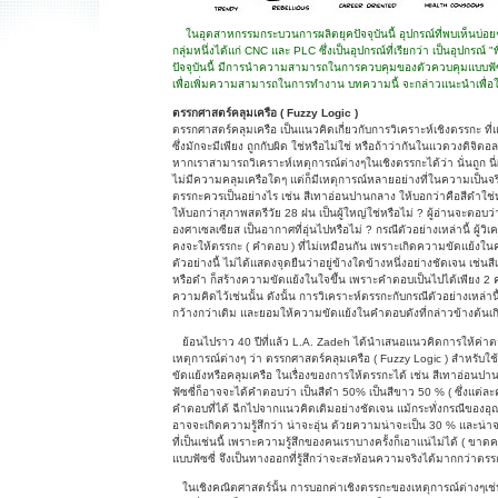
ในอุตสาหกรรมกระบวนการผลิตยุคปัจจุบันนี้ อุปกรณ์ที่พบเห็นบ่
กลุ่มหนึ่งได้แก่ CNC และ PLC ซึ่งเป็นอุปกรณ์ที่เรียกว่า เป็นอุปกรณ์
ปัจจุบันนี้ มีการนำความสามารถในการควบคุมของตัวควบคุมแบบฟัซ
เพื่อเพิ่มความสามารถในการทำงาน บทความนี้ จะกล่าวแนะนำเพื่อให้ร
ตรรกศาสตร์คลุมเครือ ( Fuzzy Logic )
ตรรกศาสตร์คลุมเครือ เป็นแนวคิดเกี่ยวกับการวิเคราะห์เชิงตรรกะ ที
ซึ่งมักจะมีเพียง ถูกกับผิด ใช่หรือไม่ใช่ หรือถ้าว่ากันในแวดวงดิจิต
หากเราสามารถวิเคราะห์เหตุการณ์ต่างๆในเชิงตรรกะได้ว่า นั่นถูก นี่ผิด
ไม่มีความคลุมเครือใดๆ แต่ก็มีเหตุการณ์หลายอย่างที่ในความเป็นจริง
ตรรกะควรเป็นอย่างไร เช่น สีเทาอ่อนปานกลาง ให้บอกว่าคือสีดำใช่ห
ให้บอกว่าสุภาพสตรีวัย 28 ฝน เป็นผู้ใหญ่ใช่หรือไม่ ? ผู้อ่านจะตอบว่
องศาเซลเซียส เป็นอากาศที่อุ่นไปหรือไม่ ? กรณีตัวอย่างเหล่านี้ ผู้ว
คงจะให้ตรรกะ ( คำตอบ ) ที่ไม่เหมือนกัน เพราะเกิดความขัดแย้งในค
ตัวอย่างนี้ ไม่ได้แสดงจุดยืนว่าอยู่ข้างใดข้างหนึ่งอย่างชัดเจน เช่น
หรือดำ ก็สร้างความขัดแย้งในใจขึ้น เพราะคำตอบเป็นไปได้เพียง 2
ความคิดไว้เช่นนั้น ดังนั้น การวิเคราะห์ตรรกะกับกรณีตัวอย่างเหล่า
กว้างกว่าเดิม และยอมให้ความขัดแย้งในคำตอบดังที่กล่าวข้างต้นเกิด
ย้อนไปราว 40 ปีที่แล้ว L.A. Zadeh ได้นำเสนอแนวคิดการให้ค่าตรร
เหตุการณ์ต่างๆ ว่า ตรรกศาสตร์คลุมเครือ ( Fuzzy Logic ) สำหรับใ
ขัดแย้งหรือคลุมเครือ ในเรื่องของการให้ตรรกะได้ เช่น สีเทาอ่อนป
ฟัซซี่ก็อาจจะได้คำตอบว่า เป็นสีดำ 50% เป็นสีขาว 50 % ( ซึ่งแต่ล
คำตอบที่ได้ ฉีกไปจากแนวคิดเดิมอย่างชัดเจน แม้กระทั่งกรณีของอุ
อาจจะเกิดความรู้สึกว่า น่าจะอุ่น ด้วยความน่าจะเป็น 30 % และน่าจ
ที่เป็นเช่นนี้ เพราะความรู้สึกของคนเราบางครั้งก็เอาแน่ไม่ได้ ( ข
แบบฟัซซี่ จึงเป็นทางออกที่รู้สึกว่าจะสะท้อนความจริงได้มากกว่าตรร
ในเชิงคณิตศาสตร์นั้น การบอกค่าเชิงตรรกะของเหตุการณ์ต่างๆเช่น 