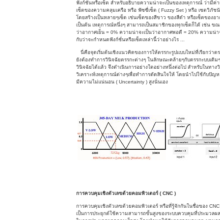
ฟังก์ชั่นหรือเซ็ต สำหรับอธิบายความน่าจะเป็นของเหตุการณ์ ว่ามีค่าเท
เซ็ตของความคลุมเครือ หรือ ฟัซซี่เซ็ต ( Fuzzy Set ) หรือ เซตวิภั
โดยสร้างเป็นหลายๆเซ็ต เช่นเซ็ตของสีขาว ของสีดำ หรือเซ็ตของอ
เป็นต้น เหตุการณ์หนึ่งๆ สามารถเป็นสมาชิกของทุกเซ็ตก็ได้ เช่น ขณ
ว่าอากาศเย็น = 0% ความน่าจะเป็นว่าอากาศพอดี = 20% ความน่าจะเป็
กับว่าจะกำหนดฟังก์ชั่นหรือเซ็ตเหล่านี้ว่าอย่างไร ...
นี่คือจุดเริ่มต้นเชิงแนวคิดของการให้ตรรกะรูปแบบใหม่ที่เรียกว่าตร
ยังต้องทำการวินิจฉัยตรรกะต่างๆ ในลักษณะคล้ายๆกับตรรกะบบเดิมๆที่
วินิจฉัยได้แล้ว จึงดำเนินการอย่างใดอย่างหนึ่งต่อไป สำหรับในทางว
วิเคราะห์เหตุการณ์ต่างๆเพื่อทำการตัดสินใจให้ โดยนำไปใช้กับปัญหา
มีความไม่แน่นอน ( Uncertainty ) สูงนั่นเอง
การควบคุมเชิงตัวเลขด้วยคอมพิวเตอร์ ( CNC )
การควบคุมเชิงตัวเลขด้วยคอมพิวเตอร์ หรือที่รู้จักกันในชื่อของ CNC
เป็นการประยุกต์ใช้ความสามารถขั้นสูงของระบบควบคุมที่ประมวลผลเชิ