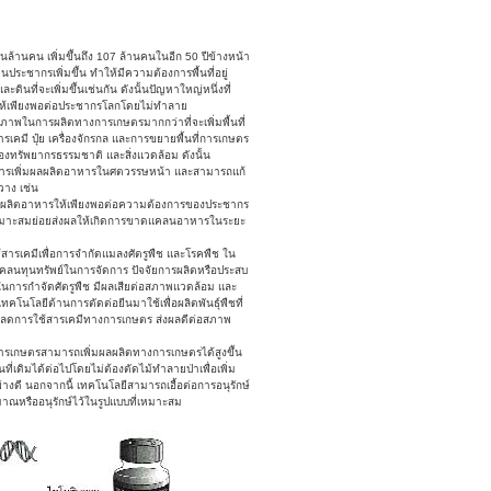
้านคน เพิ่มขึ้นถึง 107 ล้านคนในอีก 50 ปีข้างหน้า
ประชากรเพิ่มขึ้น ทำให้มีความต้องการพื้นที่อยู่
ที่จะเพิ่มขึ้นเช่นกัน ดังนั้นปัญหาใหญ่หนึ่งที่
รให้เพียงพอต่อประชากรโลกโดยไม่ทำลาย
ถภาพในการผลิตทางการเกษตรมากกว่าที่จะเพิ่มพื้นที่
เคมี ปุ๋ย เครื่องจักรกล และการขยายพื้นที่การเกษตร
ของทรัพยากรธรรมชาติ และสิ่งแวดล้อม ดังนั้น
นการเพิ่มผลผลิตอาหารในศตวรรษหน้า และสามารถแก้
วาง เช่น
ง การผลิตอาหารให้เพียงพอต่อความต้องการของประชากร
ี่เหมาะสมย่อยส่งผลให้เกิดการขาดแคลนอาหารในระยะ
สารเคมีเพื่อการจำกัดแมลงศัตรูพืช และโรคพืช ใน
คลนทุนทรัพย์ในการจัดการ ปัจจัยการผลิตหรือประสบ
้ในการกำจัดศัตรูพืช มีผลเสียต่อสภาพแวดล้อม และ
โนโลยีต้านการตัดต่อยีนมาใช้เพื่อผลิตพันธุ์พืชที่
ต ลดการใช้สารเคมีทางการเกษตร ส่งผลดีต่อสภาพ
รเกษตรสามารถเพิ่มผลผลิตทางการเกษตรได้สูงขึ้น
่เดิมได้ต่อไปโดยไม่ต้องตัดไม้ทำลายป่าเพื่อเพิ่ม
่างดี นอกจากนี้ เทคโนโลยีสามารถเอื้อต่อการอนุรักษ์
ิมาณหรืออนุรักษ์ไว้ในรูปแบบที่เหมาะสม