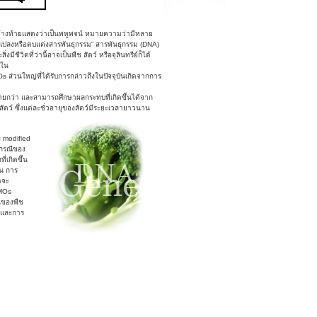
 ข้างท้ายแสดงว่าเป็นพหูพจน์ หมายความว่ามีหลาย
ดแปลงหรือตบแต่งสารพันธุกรรม” สารพันธุกรรม (DNA)
มีชีวิตที่ว่านี้อาจเป็นพืช สัตว์ หรือจุลินทรีย์ก็ได้
่ใน
่วนใหญ่ที่ได้รับการกล่าวถึงในปัจจุบันเกิดจากการ
่ายกว่า และสามารถศึกษาผลกระทบที่เกิดขึ้นได้จาก
ตว์ ซึ่งแต่ละชั่วอายุของสัตว์มีระยะเวลายาวนาน
 modified
นกรณีของ
่เกิดขึ้น
่น การ
าจะ
GMOs
ีนของพืช
 และการ