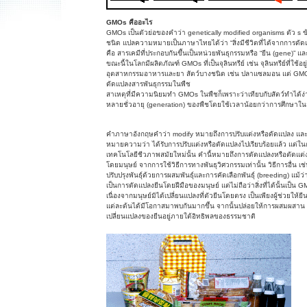
GMOs คืออะไร
GMOs เป็นตัวย่อของคำว่า genetically modified organisms ตัว s
ชนิด แปลความหมายเป็นภาษาไทยได้ว่า “สิ่งมีชีวิตที่ได้จากการดั
คือ สารเคมีที่ประกอบกันขึ้นเป็นหน่วยพันธุกรรมหรือ “ยีน (gene)” และสิ่ง
ขณะนี้ในโลกมีผลิตภัณฑ์ GMOs ที่เป็นจุลินทรีย์ เช่น จุลินทรีย์ที่ใช้อยู
อุตสาหกรรมอาหารและยา สัตว์บางชนิด เช่น ปลาแซลมอน แต่ GMOs ส
ดัดแปลงสารพันธุกรรมในพืช
สาเหตุที่มีความนิยมทำ GMOs ในพืชก็เพราะว่าเทียบกับสัตว์ทำได้ง
หลายชั่วอายุ (generation) ของพืชโดยใช้เวลาน้อยกว่าการศึกษาในสั
คำภาษาอังกฤษคำว่า modify หมายถึงการปรับแต่งหรือดัดแปลง และ
หมายความว่า ได้รับการปรับแต่งหรือดัดแปลงไปเรียบร้อยแล้ว แต่ใ
เทคโนโลยีชีวภาพสมัยใหม่นั้น คำนี้หมายถึงการดัดแปลงหรือตัดแต่งที
โดยมนุษย์ จากการใช้วิธีการทางพันธุวิศวกรรมเท่านั้น วิธีการอื่น เช
ปรับปรุงพันธุ์ด้วยการผสมพันธุ์และการคัดเลือกพันธุ์ (breeding) แม้ว่
เป็นการดัดแปลงยีนโดยฝีมือของมนุษย์ แต่ไม่ถือว่าสิ่งที่ได้นั้นเป็น 
เนื่องจากมนุษย์มิได้เปลี่ยนแปลงที่ตัวยีนโดยตรง เป็นเพียงผู้ช่วยให้ย
แต่ละต้นได้มีโอกาสมาพบกันมากขึ้น จากนั้นปล่อยให้การผสมผสาน
เปลี่ยนแปลงของยีนอยู่ภายใต้อิทธิพลของธรรมชาติ