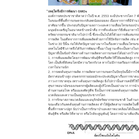
เหตุใดจึงมีการพัฒนา GMOs
องค์การสหประชาชาติคาดว่าในปี พ.ศ. 2553 จะมีประชากรโลก 7 พันล
ในขณะที่พื้นที่การเกษตรจะกลับลดน้อยถอยลง เนื่องจากการที่มีจำนวน
อาศัยมากขึ้น ประกอบกับปัญหามลภาวะและความเสื่อมโทรมของป่าและดิน
มนุษย์จะเผชิญในอนาคตข้างหน้าคือ การที่จะต้องหาวิธีเพิ่มอาหา
ทรัพยากรธรรมชาติมากไปกว่านี้ ซึ่งจะเป็นไปได้ก็ด้วยการเพิ่มสมรร
การผลิต ในอดีตจากการเพิ่มผลผลิตด้วยการใช้ปัจจัยการผลิต เช่น สาร
ในช่วง 30 ปีนั้น ก่อให้เกิดปัญหาอย่างมากในเรื่องความเสื่อมโทรม
เทคโนโลยีชีวภาพจึงได้รับการพัฒนาขึ้นมาในฐานะที่จะเป็นทางใ
ปัญหาที่เป็นข้อจำกัดทางด้านการผลิตทางการเกษตรได้อย่างกว้างข
1. การเพิ่มผลผลิตโดยการพัฒนาพันธุ์พืชหรือสัตว์ที่ให้ผลผลิตสู
โลก เป็นสิ่งที่สังคมโลกมีความวิตกกังวล หากไม่มีการเตรียมการท
เวลาไม่นานนัก
2. การลดต้นทุนการผลิต การผลิตทางการเกษตรในปัจจุบันนี้มีการใช้
อัตราค่อนข้างสูง เกษตรกรรายย่อยมักจะประสบปัญหาเรื่องการขาดแ
ภาวะการขาดทุน เพราะต้นทุนการผลิตสูง ยิ่งไปกว่านั้นสารเคมีที่ใช
สุขภาพอนามัยของเกษตรกรผู้ผลิตและผู้บริโภคเป็นอย่างมาก การนำเทค
ต้านทานต่อโรค หรือแมลงศัตรูพืช จึงเป็นการช่วยลดต้นทุนการผลิ
แวดล้อมและความเป็นอยู่ของประชากรโลก
3. การรักษาสภาพแวดล้อมและอนุรักษ์ทรัพยากรธรรมชาติ ในด้านกา
ขณะเดียวกันลดต้นทุนด้านการผลิตลง ทำให้ผู้ผลิตสามารถผลิตในพื้นที
พื้นที่การเพาะปลูก นับว่าเป็นการรักษาป่าและสภาพแวดล้อมได้เป็นอย
พันธุ์พืช หรือสัตว์ที่หายาก หรือใกล้จะสูญพันธุ์ โดยการนำมาเพิ่มปร