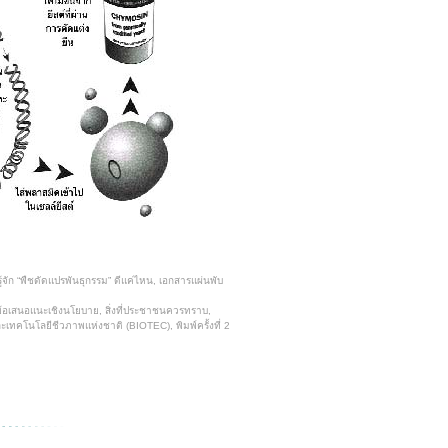
ัก “พืชดัดแปรพันธุกรรม” ดีแค่ไหน, เอกสารแผ่นพับ
อเสนอแนะเชิงนโยบาย, สิ่งที่ประชาชนควรทราบ,
ทคโนโลยีชีวภาพแห่งชาติ (BIOTEC), พิมพ์ครั้งที่ 2