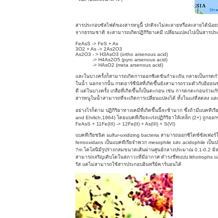
สารประกอบซัลไฟด์ของสารหนูนี้ ปกติจะไม่ละลายหรือละลายได้น้อย
จากธรรมชาติ จะสามารถเกิดปฏิกิริยาเคมี เปลี่ยนแปลงไปเป็นสารประ
FeAsS -> FeS + As
3O2 + As -> 2As2O3
As2O3 - > H3AsO3 (ortho arsenous acid)
-> H4As2O5 (pyro arsenous acid)
-> HAsO2 (meta arsenous acid)
และในบางครั้งก็สามารถเกิดการออกซิเดชันกำมะถัน กลายเป็นกรดก
ในน้ำ นอกจากนั้น กรดอาร์ซีนัสที่เกิดขึ้นยังสามารถรวมตัวกับอิออน
ดี แต่ในบางครั้ง เกลือที่เกิดขึ้นก็เป็นตะกอน เช่น การตกตะกอนร่วม
สารหนูในน้ำสามารถที่จะเกิดการเปลี่ยนแปลงได้ ทั้งในแง่ที่ลดลง แล
อย่างไรก็ตาม ปฏิกิริยาทางเคมีที่เกิดขึ้นนี้จะช้ามาก ซึ่งถ้ามีแบคทีเรีย
and Ehrlich,1964) โดยแบคทีเรียจะเร่งปฏิกิริยาให้เหล็ก (2+) ถูกออ
FeAsS + 11Fe(III) -> 12Fe(II) + As(III) + S(VI)
แบคทีเรียชนิด sulfur-oxidizing bacteria สามารถออกซิไดซ์ซัลเฟอร์ใน
ferrooxidans เป็นแบคทีเรียจำพวก mesophile และ acidophile เป็น
?m โคโลนีมีรูปร่างกลมขนาดเส้นผ่านศูนย์กลางประมาณ 0.1-0.2 มิล
สามารถเจริญเติบโตในสภาวะที่มีอากาศ ดำรงชีพแบบ lithotrophs แ
รัส แต่ไม่สามารถใช้สารประกอบอินทรีย์คาร์บอนได้