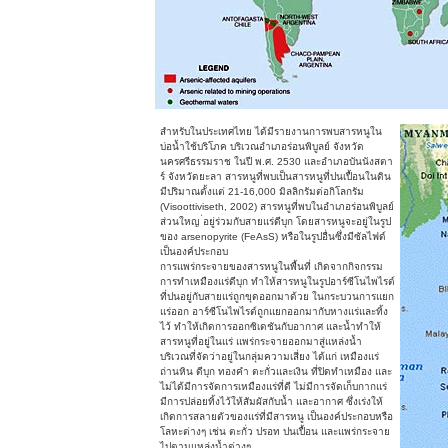
สำหรับในประเทศไทย ได้มีรายงานการพบสารหนูใน
บ่อน้ำใช้บริโภค บริเวณอำเภอร่อนพิบูลย์ จังหวัด
นครศรีธรรมราช ในปี พ.ศ. 2530 และอำเภอบันนังสตา
ร์ จังหวัดยะลา สารหนูที่พบเป็นสารหนูที่ปนเปื้อนในดิน
มีปริมาณตั้งแต่ 21-16,000 มิลลิกรัมต่อกิโลกรัม
(Visoottiviseth, 2002) สารหนูที่พบในอำเภอร่อนพิบูลย์
ส่วนใหญ ่อยู่ร่วมกับสายแร่ดีบุก โดยสารหนูจะอยู่ในรูป
ของ arsenopyrite (FeAsS) หรือในรูปอื่นซึ่งมีซัลไฟด์
เป็นองค์ประกอบ
การแพร่กระจายของสารหนูในพื้นที่ เกิดจากกิจกรรม
การทำเหมืองแร่ดีบุก ทำให้สารหนูในรูปอาร์ซีโนไพไรต์
ที่ปนอยู่กับสายแร่ถูกขุดออกมาด้วย ในกระบวนการแยก
แร่ออก อาร์ซีโนไพไรต์ถูกแยกออกมากับหางแร่และทิ้ง
ไว้ ทำให้เกิดการออกซิเดชันกับอากาศ และน้ำทำให้
สารหนูที่อยู่ในแร่ แพร่กระจายออกมาสู่แหล่งน้ำ
บริเวณที่จัดว่าอยู่ในกลุ่มความเสี่ยง ได้แก่ เหมืองแร่
ถ่านหิน ดีบุก ทองคำ ตะกั่วและเงิน ที่ปิดทำเหมือง และ
ไม่ได้มีการจัดการเหมืองแร่ที่ดี ไม่มีการจัดเก็บกากแร่
มีการปล่อยทิ้งไว้ให้สัมผัสกับน้ำ และอากาศ ซึ่งเร่งให้
เกิดการสลายตัวของแร่ที่มีสารหนู เป็นองค์ประกอบหรือ
โลหะต่างๆ เช่น ตะกั่ว ปรอท ปนเปื้อน และแพร่กระจาย
ไปตามแหล่งน้ำต่างๆ