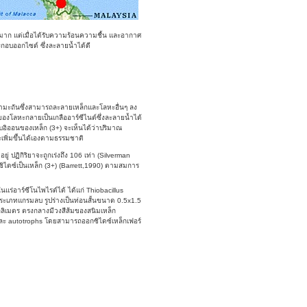
มาก แต่เมื่อได้รับความร้อนความชื้น และอากาศ
กอบออกไซด์ ซึ่งละลายน้ำได้ดี
ำมะถันซึ่งสามารถละลายเหล็กและโลหะอื่นๆ ลง
ของโลหะกลายเป็นเกลืออาร์ซีไนต์ซึ่งละลายน้ำได้
กับอิออนของเหล็ก (3+) จะเห็นได้ว่าปริมาณ
ะเพิ่มขึ้นได้เองตามธรรมชาติ
อยู่ ปฏิกิริยาจะถูกเร่งถึง 106 เท่า (Silverman
กซิไดซ์เป็นเหล็ก (3+) (Barrett,1990) ตามสมการ
แร่อาร์ซีโนไพไรต์ได้ ได้แก่ Thiobacillus
ประเภทแกรมลบ รูปร่างเป็นท่อนสั้นขนาด 0.5x1.5
ลิเมตร ตรงกลางมีวงสีส้มของสนิมเหล็ก
ละ autotrophs โดยสามารถออกซิไดซ์เหล็กเฟอร์