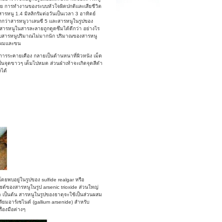
าย การทำงานของระบบหัวใจผิดปกติและเสียชีวิต
สารหนู 1.4 มิลลิกรัมต่อวันเป็นเวลา 3 อาทิตย์
มากกว่าสารหนูวาเลนซี 5 และสารหนูในรูปของ
กสารหนูในสารละลายถูกดูดซึมได้ดีกว่า อย่างไร
้รับสารหนูปริมาณไม่มากนัก ปริมาณของสารหนู
นผมและขน
าการระคายเคือง กลายเป็นด้านหนาที่ผิวหนัง เม็ด
เป็นจุดขาวๆ เต็มไปหมด ส่วนฝ่าเท้าจะเกิดจุดสีดำ
งได้
ดยพบอยู่ในรูปของ sulfide realgar หรือ
ด์ของสารหนูในรูป arsenic trioxide ส่วนใหญ่
 เป็นต้น สารหนูในรูปของธาตุจะใช้เป็นส่วนผสม
ียมอาร์เซไนด์ (gallium arsenide) สำหรับ
ื่องมือต่างๆ