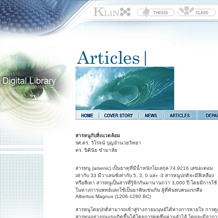
สารหนูกับสิ่งแวดล้อม
รศ.ดร. วิโรจน์ บุญอำนวยวิทยา
ดร. นิตินัย ขำมาลัย
สารหนู (arsenic) เป็นธาตุที่มีน้ำหนักโมเลกุล 74.9216 เลขอะตอม
เท่ากับ 33 มีวาเลนซ์เท่ากับ 5, 3, 0 และ -3 สารหนูปกติจะมีสีเหลือง
หรือสีเทา สารหนูเป็นสารที่รู้จักกันมานานกว่า 3,000 ปี โดยมีการใช้
ในทางการแพทย์และใช้เป็นยาพิษเช่นกัน ผู้ที่ค้นพบคนแรกคือ
Albertus Magnus (1206-1280 BC)
สารหนูโดยปกติสามารถเข้าสู่ร่างกายมนุษย์ได้ทางการหายใจ การดู
สารหนูอย่างรุนแรงเกิดขึ้นได้โดยการดูดซึมผ่านลำไส้ โดยจะมีอากา