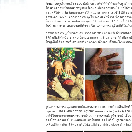
โดยสารหนูปริมาณเพียง 130 มิลลิกรัม จะทำให้สำไส้และตับถูกทำล
ได้ ส่วนความเป็นพิษสารหนูแบบเรื้อรัง จะมีผลต่อตับและไตเมื่อได้รับ
ข้อมูลที่ได้จากสัตว์ทดลองแสดงให้เห็นว่าสารหนูวาเลนซี 3 มีพิษ
สารละลายจะมีพิษมากกว่าสารหนูที่ไม่ละลาย ทั้งนี้อาจเนื่องมากจา
ก็ตาม ร่างกายสามารถขับสารหนูออกได้เองในเวลา 2-3 วัน เมื่อได
ในร่างกายสามารถตรวจพบได้จากปริมาณของสารหนูที่พบได้ในเส้
การได้รับสารหนูเป็นเวลานาน อาการทางผิวหนัง จะเริ่มตั้งแต่เกิดอ
สีที่ผิวเป็นสีดำเข้ม อาจพบเป็นรอยตกกระตามร่างกาย แต่ที่ฝ่ามือจะ
ใหญ่เห็นได้ชัดเจนทั้งสองฝ่าเท้า จนกระทั่งถึงกลายเป็นมะเร็งที่ผิวหนั
รูปแบบของสารหนูจะพบร่วมกันแร่ทองแดง ตะกั่ว และสังกะสีซัลไฟด์ โ
orpiment โดยจะพบมากที่สุดในรูปของ arsenopyrite (FeAsS) ออกไซ
จะใช้ในทางการเกษตร เช่น ยาฆ่าแมลง ยาปราบศัตรูพืช ยาฆ่าเชื้อรา
ของโลหะอัลลอยด์ เช่น ผสมกับตะกั่วในแบตเตอรี หรือในรูปของแกลเล
เคลือบสีในนาฬิกาดิจิตอล หรือใช้เป็น light-emitting diode สำหรับเคร