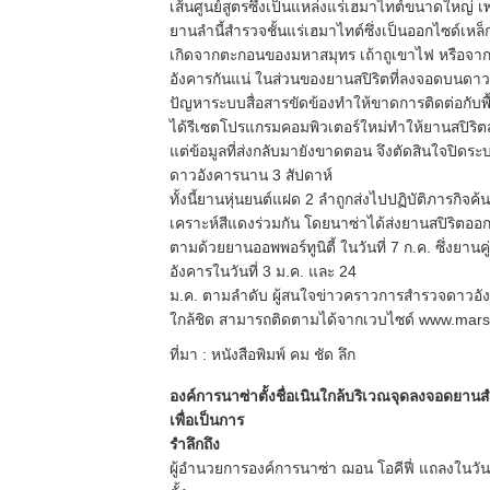
เส้นศูนย์สูตรซึ่งเป็นแหล่งแร่เฮมาไทต์ขนาดใหญ่
ยานลำนี้สำรวจชั้นแร่เฮมาไทต์ซึ่งเป็นออกไซด์เหล็ก
เกิดจากตะกอนของมหาสมุทร เถ้าถูเขาไฟ หรือจ
อังคารกันแน่ ในส่วนของยานสปิริตที่ลงจอดบนดาวอั
ปัญหาระบบสื่อสารขัดข้องทำให้ขาดการติดต่อกับพื
ได้รีเซตโปรแกรมคอมพิวเตอร์ใหม่ทำให้ยานสปิริ
แต่ข้อมูลที่ส่งกลับมายังขาดตอน จึงตัดสินใจปิดร
ดาวอังคารนาน 3 สัปดาห์
ทั้งนี้ยานหุ่นยนต์แฝด 2 ลำถูกส่งไปปฏิบัติภารกิจค
เคราะห์สีแดงร่วมกัน โดยนาซ่าได้ส่งยานสปิริตออกเดิน
ตามด้วยยานออพพอร์ทูนิตี้ ในวันที่ 7 ก.ค. ซึ่งยานค
อังคารในวันที่ 3 ม.ค. และ 24
ม.ค. ตามลำดับ ผู้สนใจข่าวคราวการสำรวจดาวอัง
ใกล้ชิด สามารถติดตามได้จากเวบไซด์ www.marsr
ที่มา : หนังสือพิมพ์ คม ชัด ลึก
องค์การนาซ่าตั้งชื่อเนินใกล้บริเวณจุดลงจอดยานส
เพื่อเป็นการ
รำลึกถึง
ผู้อำนวยการองค์การนาซ่า ฌอน โอคีฟี่ แถลงในวันที