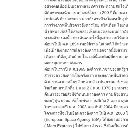
การเดินทางของนักบินอวกาศ ผู้อุทิศชีวิตเพื่อการส
อย่างต่อเนื่องเป็นเวลาหลายทศวรรษ ความสนใจเกี่ย
มีค้นพบของนักดาราศาสตร์ในราว 200 ปีที่ผ่านมา ตั
เคปเลอร์ สำรวจพบว่า ดาวอังคารมีวงโคจรเป็นรูปว
การร่างภาพพื้นผิวดาวอังคารโดย คริสเตียน ไฮเกน
นี เชพพาเรลลี่ ได้ส่องกล้องเห็นแนวคลองบนดาวอังคา
ทางคล้ายร่องน้ำ การค้นพบครั้งนี้จุดประกายให้แก่
ต่อมาในปี ค.ศ 1894 เพอร์ซิวาล โลเวลล์ ได้สร้างห
เพื่อเฝ้าสังเกตการณ์ดาวอังคาร นอกจากนี้ยังสามาร
เติมจากที่มีอยู่เดิมด้วย โลเวลล์นี้เองคือผู้ที่พย
คลองขุดบนดาวอังคาร
ต่อมาในราวปี ค.ศ.1965 องค์การนาซาของสหรัฐฯ 
สำรวจดาวอังคารเป็นครั้งแรก และส่งภาพพื้นผิว
ด้วยยานอวกาศอื่นๆ อีกหลายลำ เช่น ยานมาร์ ข
โซเวียต ยานไวกิ้ง 1 และ 2 ( ค.ศ. 1976 ) ยานพา
ค้นหาร่องรอยสิ่งมีชีวิตบนดาวอังคาร ตามด้วยยา
ของญี่ปุ่น ยานมาร์เอ็กเพรส ยานบีเกิล 2 และล่าสุ
ในช่วงปลายปี ค.ศ. 2003 และต้นปี 2004 มียานอ
โครงการที่จะไปเยือนดาวอังคาร ในปี ค.ศ. 2003
(European Space Agency-ESA) ได้ส่งยานอวกาศชื่
( Mars Express ) ไปทำการสำรวจ ซึ่งถือเป็นกา