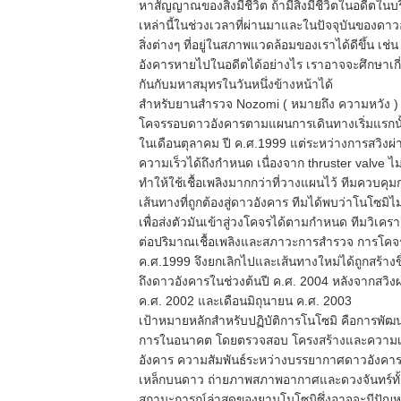
หาสัญญาณของสิ่งมีชีวิต ถ้ามีสิ่งมีชีวิตในอดีตใ
เหล่านี้ในช่วงเวลาที่ผ่านมาและในปัจจุบันของดาวอ
สิ่งต่างๆ ที่อยู่ในสภาพแวดล้อมของเราได้ดีขึ้น เ
อังคารหายไปในอดีตได้อย่างไร เราอาจจะศึกษาเกี่
กันกับมหาสมุทรในวันหนึ่งข้างหน้าได้
สำหรับยานสำรวจ Nozomi ( หมายถึง ความหวัง ) ซึ่
โคจรรอบดาวอังคารตามแผนการเดินทางเริ่มแรกนั้
ในเดือนตุลาคม ปี ค.ศ.1999 แต่ระหว่างการสวิงผ่
ความเร็วได้ถึงกำหนด เนื่องจาก thruster valve ไม
ทำให้ใช้เชื้อเพลิงมากกว่าที่วางแผนไว้ ทีมควบคุมการ
เส้นทางที่ถูกต้องสู่ดาวอังคาร ทีมได้พบว่าโนโซมิไม
เพื่อส่งตัวมันเข้าสู่วงโคจรได้ตามกำหนด ทีมวิเคราะห
ต่อปริมาณเชื้อเพลิงและสภาวะการสำรวจ การโคจรท
ค.ศ.1999 จึงยกเลิกไปและเส้นทางใหม่ได้ถูกสร้างข
ถึงดาวอังคารในช่วงต้นปี ค.ศ. 2004 หลังจากสวิง
ค.ศ. 2002 และเดือนมิถุนายน ค.ศ. 2003
เป้าหมายหลักสำหรับปฏิบัติการโนโซมิ คือการพัฒน
การในอนาคต โดยตรวจสอบ โครงสร้างและความเค
อังคาร ความสัมพันธ์ระหว่างบรรยากาศดาวอังคา
เหล็กบนดาว ถ่ายภาพสภาพอากาศและดวงจันทร์ทั
สถานะการณ์ล่าสุดของยานโนโซมิซึ่งอาจจะมีปัญหาเ