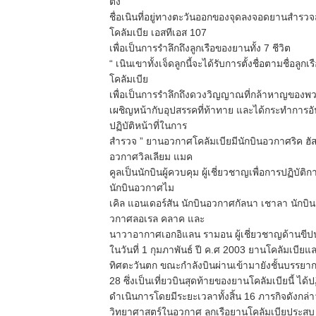
ตั้ง
ชื่อเนินที่อยู่ทางตะวันออกของจุดลงจอดยานสำรวจ
โคลัมเบีย เอสทีเอส 107
เพื่อเป็นการรำลึกถึงลูกเรือของยานทั้ง 7 ชีวิต
“ เนินเขาทั้งเจ็ดลูกนี้จะได้รับการตั้งชื่อตามชื่อ
โคลัมเบีย
เพื่อเป็นการรำลึกถึงดวงวิญญาณที่กล้าหาญของพวก
เผชิญหน้ากับอุปสรรคที่ท้าทาย และได้กระทำการอั
ปฏิบัติหน้าที่ในการ
สำรวจ ” ยานอวกาศโคลัมเบียมีนักบินอวกาศริค ฮัส
อวกาศวิลเลียม แมค
คูลเป็นนักบินผู้ควบคุม ผู้เชี่ยวชาญเพื่อการปฏิบั
นักบินอวกาศไม
เคิล แอนเดอร์สัน นักบินอวกาศกัลนา เชาลา นักบิ
วกาศลอเรล คลาค และ
นาวาอากาศเอกอิแลน รามอน ผู้เชี่ยวชาญด้านขี
ในวันที่ 1 กุมภาพันธ์ ปี ค.ศ 2003 ยานโคลัมเบีย
ทิศตะวันตก ขณะกำลังบินผ่านเข้ามายังชั้นบรรยากา
28 ซึ่งเป็นเที่ยวบินสุดท้ายของยานโคลัมเบียนี้ ได้
ดำเนินการโดยมีระยะเวลาทั้งสิ้น 16 ภารกิจดังกล่า
วิทยาศาสตร์ในอวกาศ ลูกเรือยานโคลัมเบียประส