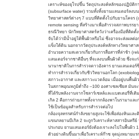
เคราะห์ของยุโรปขึ้น วัตถุประสงค์หลักของปฏิบัติก
(subsurface water) รวมทั้งทิ้งยานแลนเดอร์ลงบนพ
วิทยาศาสตร์ต่างๆ 7 แบบที่ติดตั้งไปกับยานโคจร
remote sensing ที่สร้างมาเพื่อสำรวจสภาพบรร
ธรณีวิทยา นักวิทยาศาสตร์หวังว่าเครื่องมือที่ติ
จับได้ว่ามีน้ำอยู่ใต้พื้นผิวหรือไม่ ซึ่งอาจจะส่งผลต
แข็งใต้ดิน นอกจากวัตถุประสงค์หลักทางวิทยาศาสต
อำนวยความสะดวกเกี่ยวกับการสื่อสารที่ล่าช้า (r
แลนเดอร์จากชาติอื่นๆ ที่จะลงบนพื้นผิวด้วย ซึ่งจะ
นานาชาติในการสำรวจดาวอังคาร ยานแลนเดอร์ซึ่งมี
ทำการสำรวจเกี่ยวกับชีววิทยานอกโลก (exobiolog
สภาวะอากาศ และสภาวะแวดล้อม เมื่ออยู่บนพื้นผิวด
ในสภาพอุณหภูมิต่ำถึง –100 องศาเซลเซียส มันจะ
ที่ได้รับพลังงานจากโซลาร์เซลล์และแบตเตอรี่ที่เต
เกิล 2 คือการถ่ายภาพทั้งจากกล้องพาโนรามาและก
ใช้เป็นข้อมูลสำหรับการสำรวจต่อไป
กล้องจุลทรรศน์กำลังขยายสูงจะใช้เพื่อส่องหินและ
แขนกลยานบีเกิล 2 จะถูกวิเคราะห์หาสสารอินทรีย์ น้ำ
ประกอบ ยานแลนเดอร์ยังต้องเจาะลงไปในพื้นผิว 1 
ตัวอย่างดินขึ้นมาเพื่อวิเคราะห์ก๊าซ จุดมุ่งหมายแ