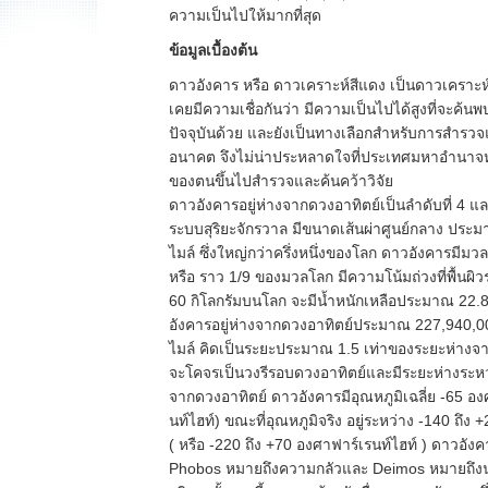
ความเป็นไปให้มากที่สุด
ข้อมูลเบื้องต้น
ดาวอังคาร หรือ ดาวเคราะห์สีแดง เป็นดาวเคราะห์
เคยมีความเชื่อกันว่า มีความเป็นไปได้สูงที่จะค้นพ
ปัจจุบันด้วย และยังเป็นทางเลือกสำหรับการสำรว
อนาคต จึงไม่น่าประหลาดใจที่ประเทศมหาอำนา
ของตนขึ้นไปสำรวจและค้นคว้าวิจัย
ดาวอังคารอยู่ห่างจากดวงอาทิตย์เป็นลำดับที่ 4 แล
ระบบสุริยะจักรวาล มีขนาดเส้นผ่าศูนย์กลาง ประม
ไมล์ ซึ่งใหญ่กว่าครึ่งหนึ่งของโลก ดาวอังคารมีม
หรือ ราว 1/9 ของมวลโลก มีความโน้มถ่วงที่พื้นผิว
60 กิโลกรัมบนโลก จะมีน้ำหนักเหลือประมาณ 22.8
อังคารอยู่ห่างจากดวงอาทิตย์ประมาณ 227,940,0
ไมล์ คิดเป็นระยะประมาณ 1.5 เท่าของระยะห่างจ
จะโคจรเป็นวงรีรอบดวงอาทิตย์และมีระยะห่างระหว
จากดวงอาทิตย์ ดาวอังคารมีอุณหภูมิเฉลี่ย -65 อง
นท์ไฮท์) ขณะที่อุณหภูมิจริง อยู่ระหว่าง -140 ถึง
( หรือ -220 ถึง +70 องศาฟาร์เรนท์ไฮท์ ) ดาวอังค
Phobos หมายถึงความกลัวและ Deimos หมายถึงน