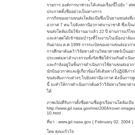
รายการ องค์การนาซ่าจะได้เสนอเรื่องนี้ไปยัง “ ส
ประกาศตั้งชื่ออย่างเป็นทางการ
ภารกิจของยานขนส่งโคลัมเบียซึ่งเป็นยานขนส่งที่เก
อวกาศ 7 คน ไปยังสถานีอวกาศนานาชาติ ซึ่งเป็นภา
ขนส่งโคลัมเบียใช้งานมาแล้ว 22 ปี ผ่านการแก้ไขป
และล่าสุดได้เข้าซ่อมบำรุงที่โรงงานในเมืองปาล์มเด
กันยายน ค.ศ.1999 การระเบิดของยานขนส่งอวกาศโค
การศึกษาค้นคว้าวิจัยทางด้านวิทยาศาสตร์เป็นอย่
ประเทศมหาอำนาจรวมทั้งรัสเซียได้ร่วมกันดำเนิน
และกำลังอยู่ในขั้นการดำเนินการใช้ยานขนส่งอวกา
นักบินอวกาศและผู้เกี่ยวข้องได้เดินทางไปฏิบัติภ
ขนส่งสัมภาระต่างๆ ไปยังสถานีอวกาศ ดังนั้นการส
นี้ จะทำให้การดำเนินการค้นคว้าวิจัยทางวิทยาศาส
ได้
ภาพเนินที่รับการตั้งชื่อตามชื่อลูกเรือยานโคลัมเบีย
http://www.jpl.nasa.gov/mer2004/rover-image
10.html
.
ที่มา :
www.jpl.nasa.gov
( February 02, 2004 )
โดย คุณแก้วใจ