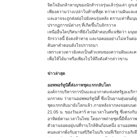
จิตใจอันกล้าหาญของนักสำรวจรุ่นแล้วรุ่นเล่า ถูกเล
เพียงความว่างเปล่าในท้ายที่สุด ทว่าความฝันและ
และอาจจะถูกส่งต่อไปยังคนรุ่นหลัง ตราบเท่าที่มนุษ
ปรากฏการณ์ต่างๆ ที่เกิดขึ้นในจักรวาล
เหนืออื่นใดปริศนาที่ยังไม่มีคำตอบที่แน่ชัดว่า มนุ
จักรวาลนี้ ยังคงท้าทาย และรอคอยอย่างไม่หวั่นต่
ค้นหาคำตอบดังใจปรารถนา
เพราะดวงดาวยังคงเป็นตัวแทนของความฝันและความ
เพื่อให้ได้มาหรือเพียงไปให้ถึงดังคำกล่าวขาน
ข่าวล่าสุด
ออพพอร์ทูนิตี้ส่งภาพชุดแรกกลับโลก
องค์การบริหารการบินและอวกาศแห่งสหรัฐอเมริกา ( 
มกราคม ว่ายานออพพอร์ทูนิตี้ ซึ่งเป็นยานหุ่นยนต์
ชุดแรกกลับมายังโลกแล้ว ภายหลังจากลงจอดบนดาว
21.05 น. ของวันเสาร์ ตามเวลาในสหรัฐ ซึ่งตรงก
อาทิตย์ตามเวลาในไทย โดยภาพถ่ายชุดนี้มีทั้งภ
ตัวยานจอดอยุ่บนที่ราบใกล้หินก้อนหนึ่ง ยานออพพอร์ท
คนละฝากฝั่งกับยานสปิริตในบริเวณที่เรียกว่าเมริเ