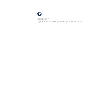
Presented by
Digital Library Team | e-mmet@lib.kmutt.ac.th