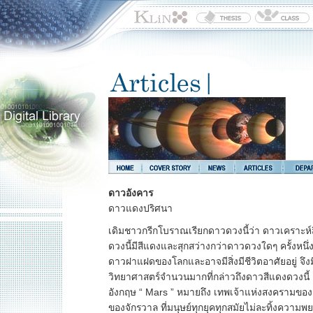
ดาวอังคาร
ดาวแดงปริศนา
เดิมชาวกรีกโบราณเรียกดาวดวงนี้ว่า ดาวเคราะห์ส
ดวงนี้มีสีแดงและสุกสว่างกว่าดาวดวงใดๆ ครั้งหนึ่งเ
ดาวฝาแฝดของโลกและอาจมีสิ่งมีชีวิตอาศัยอยู่ จึงมี
วิทยาศาสตร์จำนวนมากที่กล่าวถึงดาวสีแดงดวงนี้ 
อังกฤษ “ Mars ” หมายถึง เทพเจ้าแห่งสงครามของช
ของจักรวาล ที่มนุษย์ทุกยุคทุกสมัยไม่ละทิ้งความพ