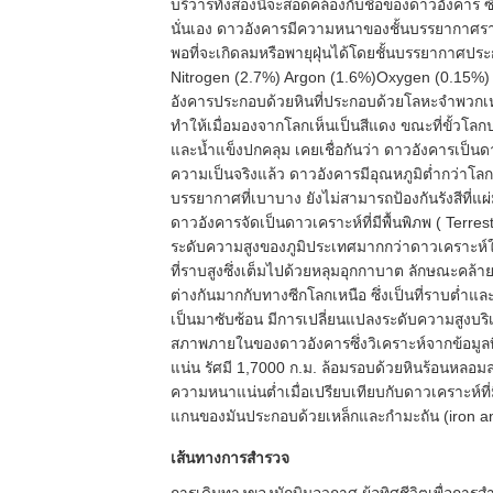
บริวารทั้งสองนี้จะสอดคล้องกับชื่อของดาวอังคาร 
นั่นเอง ดาวอังคารมีความหนาของชั้นบรรยากาศราว
พอที่จะเกิดลมหรือพายุฝุ่นได้โดยชั้นบรรยากาศป
Nitrogen (2.7%) Argon (1.6%)Oxygen (0.15%) ไ
อังคารประกอบด้วยหินที่ประกอบด้วยโลหะจำพวกเห
ทำให้เมื่อมองจากโลกเห็นเป็นสีแดง ขณะที่ขั้วโ
และน้ำแข็งปกคลุม เคยเชื่อกันว่า ดาวอังคารเป็นด
ความเป็นจริงแล้ว ดาวอังคารมีอุณหภูมิต่ำกว่าโลก
บรรยากาศที่เบาบาง ยังไม่สามารถป้องกันรังสีที่แ
ดาวอังคารจัดเป็นดาวเคราะห์ที่มีพื้นพิภพ ( Terres
ระดับความสูงของภูมิประเทศมากกว่าดาวเคราะห์ใ
ที่ราบสูงซึ่งเต็มไปด้วยหลุมอุกกาบาต ลักษณะคล้า
ต่างกันมากกับทางซีกโลกเหนือ ซึ่งเป็นที่ราบต่ำแล
เป็นมาซับซ้อน มีการเปลี่ยนแปลงระดับความสูงบร
สภาพภายในของดาวอังคารซึ่งวิเคราะห์จากข้อมูลที่
แน่น รัศมี 1,7000 ก.ม. ล้อมรอบด้วยหินร้อนหลอ
ความหนาแน่นต่ำเมื่อเปรียบเทียบกับดาวเคราะห์ที่มี
แกนของมันประกอบด้วยเหล็กและกำมะถัน (iron and
เส้นทางการสำรวจ