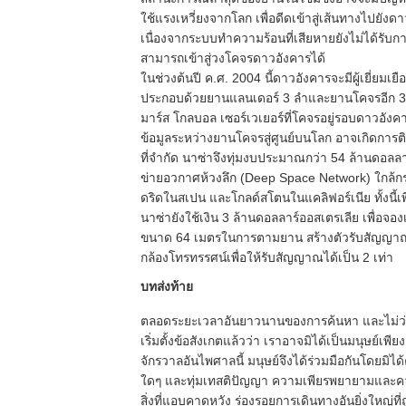
ใช้แรงเหวี่ยงจากโลก เพื่อดีดเข้าสู่เส้นทางไปยังด
เนื่องจากระบบทำความร้อนที่เสียหายยังไม่ได้รับ
สามารถเข้าสู่วงโคจรดาวอังคารได้
ในช่วงต้นปี ค.ศ. 2004 นี้ดาวอังคารจะมีผู้เยี่ยมเยื
ประกอบด้วยยานแลนเดอร์ 3 ลำและยานโคจรอีก 3 ล
มาร์ส โกลบอล เซอร์เวเยอร์ที่โคจรอยู่รอบดาวอังค
ข้อมูลระหว่างยานโคจรสู่ศูนย์บนโลก อาจเกิดการติ
ที่จำกัด นาซ่าจึงทุ่มงบประมาณกว่า 54 ล้านดอลลาร
ข่ายอวกาศห้วงลึก (Deep Space Network) ใกล้ก
ดริดในสเปน และโกลด์สโตนในแคลิฟอร์เนีย ทั้งนี้เพื
นาซ่ายังใช้เงิน 3 ล้านดอลลาร์ออสเตรเลีย เพื่อจ
ขนาด 64 เมตรในการตามยาน สร้างตัวรับสัญญาณใ
กล้องโทรทรรศน์เพื่อให้รับสัญญาณได้เป็น 2 เท่า
บทส่งท้าย
ตลอดระยะเวลาอันยาวนานของการค้นหา และไม่ว่าบ
เริ่มตั้งข้อสังเกตแล้วว่า เราอาจมิได้เป็นมนุษย์เพียงเ
จักรวาลอันไพศาลนี้ มนุษย์จึงได้ร่วมมือกันโดยมิได
ใดๆ และทุ่มเทสติปัญญา ความเพียรพยายามและควา
สิ่งที่แอบคาดหวัง ร่องรอยการเดินทางอันยิ่งใหญ่ที